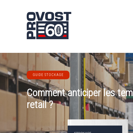
Skip
to
main
content
GUIDE STOCKAGE
Comment anticiper les tem
retail ?