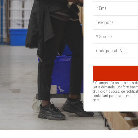
* Champs nécessaires - Les do
votre demande. Conformément 
d’un droit d’accès, de rectif
contactant par email. Les info
tiers.