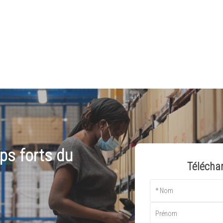
ps forts du
Télécha