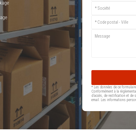
ckage
kage
* Les données de ce formulair
Conformément à la règlementat
d’accès, de rectification et 
email. Les informations person