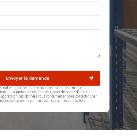
e sont enregistrées pour le traitement de votre demande.
ion sur la protection des données, vous disposez d’un droit
de suppression des données vous concernant en nous contactant par
nelles collectées ne sont en aucun cas confiées à des tiers.